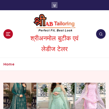
S
k
i
p
t
o
c
श्रीअनमोल बुटीक एवं
o
लेडीज टेलर
n
t
e
n
Home
t