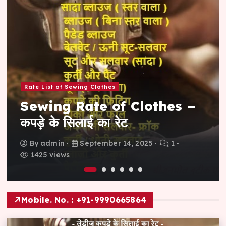
Rate List of Sewing Clothes
Sewing Rate of Clothes –
कपड़े के सिलाई का रेट
By
admin
September 14, 2025
1
1425 views
Mobile. No. : +91-9990665864