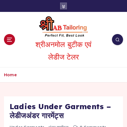
S
k
i
p
t
o
c
श्रीअनमोल बुटीक एवं
o
लेडीज टेलर
n
t
e
n
Home
t
Ladies Under Garments –
लेडीजअंडर गारमेंट्स